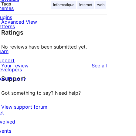
Tags
informatique
internet
web
hemes
lugins
Advanced View
atterns
Ratings
No reviews have been submitted yet.
earn
upport
reviews
Your review
See all
evelopers
Support
ordPress.tv
↗
Got something to say? Need help?
View support forum
et
nvolved
vents