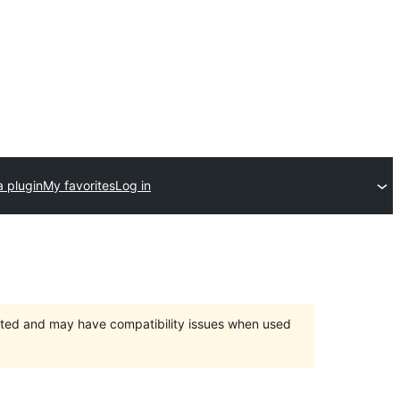
a plugin
My favorites
Log in
orted and may have compatibility issues when used