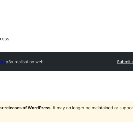
ress
ory
p3x realisation web
Submit 
jor releases of WordPress
. It may no longer be maintained or supp