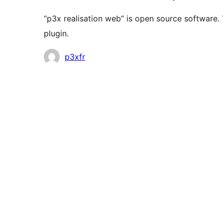
“p3x realisation web” is open source software.
plugin.
Contributors
p3xfr