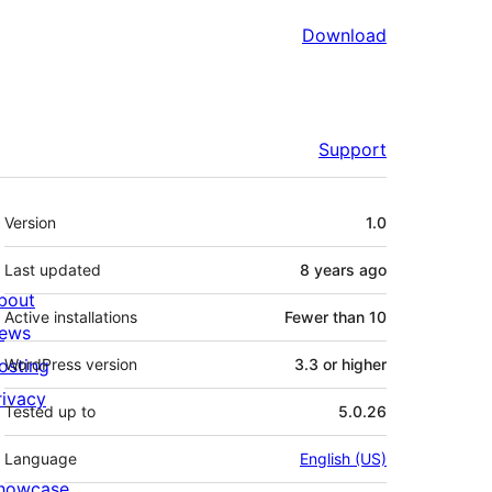
Download
Support
Meta
Version
1.0
Last updated
8 years
ago
bout
Active installations
Fewer than 10
ews
osting
WordPress version
3.3 or higher
rivacy
Tested up to
5.0.26
Language
English (US)
howcase