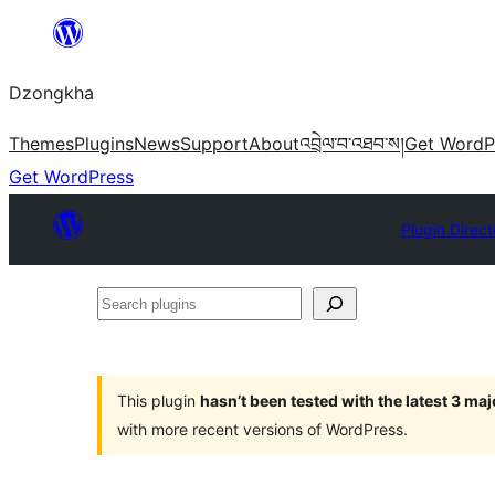
Skip
to
Dzongkha
content
Themes
Plugins
News
Support
About
འབྲེལ་བ་འཐབ་ས།
Get WordP
Get WordPress
Plugin Direct
Search
plugins
This plugin
hasn’t been tested with the latest 3 ma
with more recent versions of WordPress.