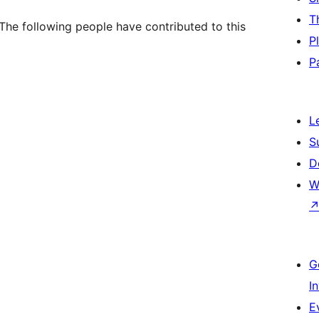
T
 The following people have contributed to this
P
P
L
S
D
W
G
I
E