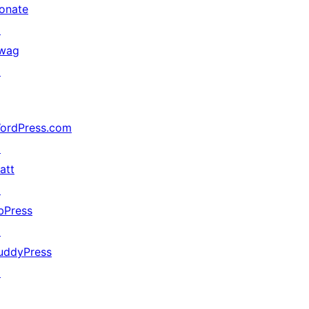
onate
↗
wag
↗
ordPress.com
↗
att
↗
bPress
↗
uddyPress
↗